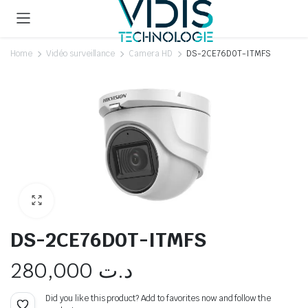
Home
Vidéo surveillance
Camera HD
DS-2CE76D0T-ITMFS
DS-2CE76D0T-ITMFS
280,000
د.ت
Did you like this product? Add to favorites now and follow the