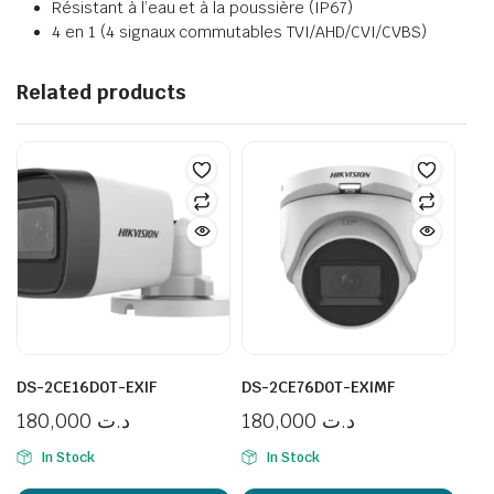
Résistant à l’eau et à la poussière (IP67)
4 en 1 (4 signaux commutables TVI/AHD/CVI/CVBS)
Related products
DS-2CE16D0T-EXIF
DS-2CE76D0T-EXIMF
180,000
د.ت
180,000
د.ت
In Stock
In Stock